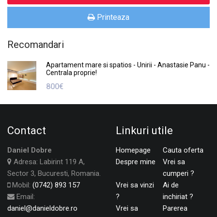
Printeaza
Recomandari
Apartament mare si spatios - Unirii - Anastasie Panu -
Centrala proprie!
800€
Contact
Linkuri utile
Daniel Dobre
Homepage
Cauta oferta
Adresa: Labirint 119 A,
Despre mine
Vrei sa
Sector 3, Bucuresti, Romania.
cumperi ?
Mobil:
(0742) 893 157
Vrei sa vinzi
Ai de
Email:
?
inchiriat ?
daniel@danieldobre.ro
Vrei sa
Parerea