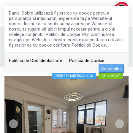
Daniel Dobre utilizează fişiere de tip cookie pentru a
personaliza și îmbunătăți experiența ta pe Website-ul
nostru. Înainte de a continua navigarea pe Website-ul
nostru te rugăm să aloci timpul necesar pentru a citi și
înțelege conținutul Politicii de Cookie. Prin continuarea
Birou cu view, în inima orasului
navigării pe Website-ul nostru confirmi acceptarea utilizării
fişierelor de tip cookie conform Politicii de Cookie.
700€
Bucuresti, Rosetti
ID: FX79329
116
Politica de Confidentialitate
Politica de Cookie
Am inteles
REPREZENTARE EXCLUSIVA
DE INCHIRIAT