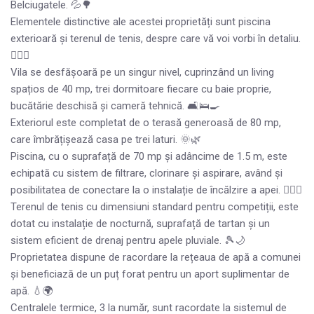
Belciugatele. 💦🌳
Elementele distinctive ale acestei proprietăți sunt piscina
exterioară și terenul de tenis, despre care vă voi vorbi în detaliu.
🏊‍♂️🎾
Vila se desfășoară pe un singur nivel, cuprinzând un living
spațios de 40 mp, trei dormitoare fiecare cu baie proprie,
bucătărie deschisă și cameră tehnică. 🛋🛌🍳
Exteriorul este completat de o terasă generoasă de 80 mp,
care îmbrățișează casa pe trei laturi. 🌞🌿
Piscina, cu o suprafață de 70 mp și adâncime de 1.5 m, este
echipată cu sistem de filtrare, clorinare și aspirare, având și
posibilitatea de conectare la o instalație de încălzire a apei. 🏊‍♀️💧
Terenul de tenis cu dimensiuni standard pentru competiții, este
dotat cu instalație de nocturnă, suprafață de tartan și un
sistem eficient de drenaj pentru apele pluviale. 🎾🌙
Proprietatea dispune de racordare la rețeaua de apă a comunei
și beneficiază de un puț forat pentru un aport suplimentar de
apă. 💧🌍
Centralele termice, 3 la număr, sunt racordate la sistemul de