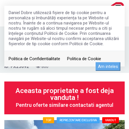
Daniel Dobre utilizează fişiere de tip cookie pentru a
personaliza și îmbunătăți experiența ta pe Website-ul
nostru. Înainte de a continua navigarea pe Website-ul
nostru te rugăm să aloci timpul necesar pentru a citi și
înțelege conținutul Politicii de Cookie. Prin continuarea
Casa de vacanta cu piscina si teren de
navigării pe Website-ul nostru confirmi acceptarea utilizării
tenis in Belciugatele langa lac
fişierelor de tip cookie conform Politicii de Cookie.
175.000€
Belciugatele
Politica de Confidentialitate
Politica de Cookie
Am inteles
ID: FX23692
860
Aceasta proprietate a fost deja
vanduta !
Pentru oferte similare contactati agentul
TOP
REPREZENTARE EXCLUSIVA
VANDUT