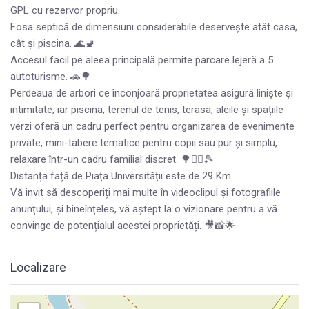
GPL cu rezervor propriu.
Fosa septică de dimensiuni considerabile deservește atât casa,
cât și piscina. 🌊🚽
Accesul facil pe aleea principală permite parcare lejeră a 5
autoturisme. 🚗🌳
Perdeaua de arbori ce înconjoară proprietatea asigură liniște și
intimitate, iar piscina, terenul de tenis, terasa, aleile și spațiile
verzi oferă un cadru perfect pentru organizarea de evenimente
private, mini-tabere tematice pentru copii sau pur și simplu,
relaxare într-un cadru familial discret. 🌳🏊‍♀️🎾
Distanța față de Piața Universității este de 29 Km.
Vă invit să descoperiți mai multe în videoclipul și fotografiile
anunțului, și bineînțeles, vă aștept la o vizionare pentru a vă
convinge de potențialul acestei proprietăți. 🎥📸🌟
Localizare